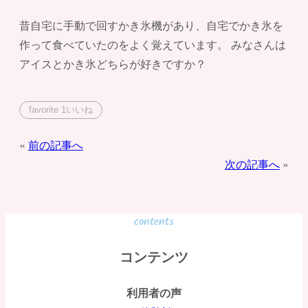
昔自宅に手動で回すかき氷機があり、自宅でかき氷を
作って食べていたのをよく覚えています。 みなさんは
アイスとかき氷どちらが好きですか？
favorite
1
いいね
投
前の記事へ
次の記事へ
稿
ナ
ビ
contents
ゲ
コンテンツ
ー
利用者の声
シ