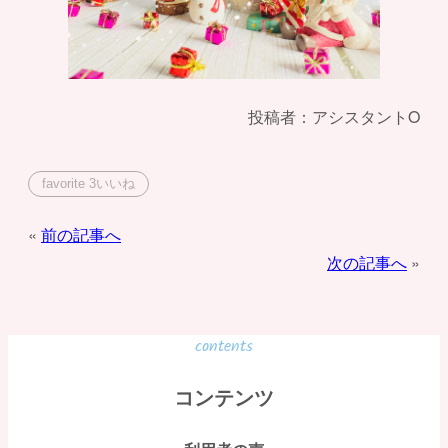
投稿者：アシスタントO
favorite
3
いいね
投
前の記事へ
次の記事へ
稿
ナ
ビ
contents
ゲ
コンテンツ
ー