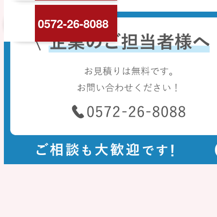
ッ
ョ
0572-26-8088
プ
ン
に
戻
る