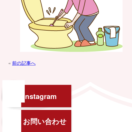
投
前の記事へ
稿
ナ
ペ
Instagram
ビ
ー
ゲ
ジ
ー
お問い合わせ
ト
シ