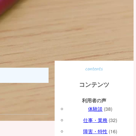
contents
コンテンツ
利用者の声
体験談
(38)
仕事・業務
(32)
障害・特性
(16)