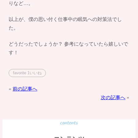
りなど…。
以上が、僕の思い付く仕事中の眠気への対策法でし
た。
どうだったでしょうか？ 参考になっていたら嬉しいで
す！
favorite
1
いいね
投
前の記事へ
次の記事へ
稿
ナ
ビ
contents
ゲ